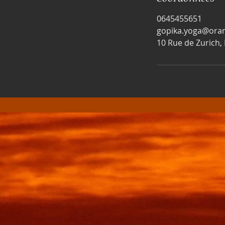
0645455651
gopika.yoga@oran
10 Rue de Zurich,