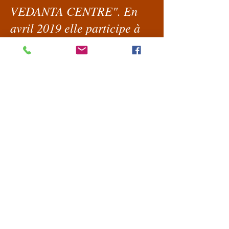
VEDANTA CENTRE". En
avril 2019 elle participe à
une formation
complémentaire pour les
professeurs de Yoga:
Comment enseigner la
méditation et le chant de
mantras. En juillet 2019,
après une formation avancée
( 500 H ) pour professeurs de
Yoga, elle reçoit le titre de
YOGA ACHARYA (Master of
Yoga) décerné par "THE